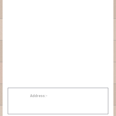
Address:-
Perumahan Citrapersada Blok C No.3 Sesela
Gunungsari, Lombok Barat