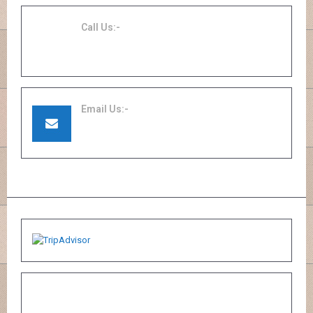
Call Us:-
+62819-0770-8118
Email Us:-
info@lombokgroup.com
hansfi151009@gmail.com