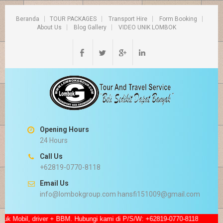
Beranda
TOUR PACKAGES
Transport Hire
Form Booking
About Us
Blog Gallery
VIDEO UNIK LOMBOK
Opening Hours
24 Hours
Call Us
+62819-0770-8118
Email Us
info@lombokgroup.com hansfi151009@gmail.com
il, driver + BBM. Hubungi kami di P/S/W: +62819-0770-8118