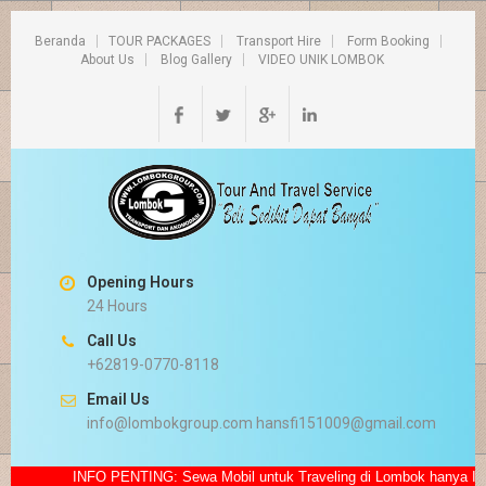
Beranda
TOUR PACKAGES
Transport Hire
Form Booking
About Us
Blog Gallery
VIDEO UNIK LOMBOK
Opening Hours
24 Hours
Call Us
+62819-0770-8118
Email Us
info@lombokgroup.com hansfi151009@gmail.com
INFO PENTING: Sewa Mobil untuk Traveling di Lombok hanya IDR.500