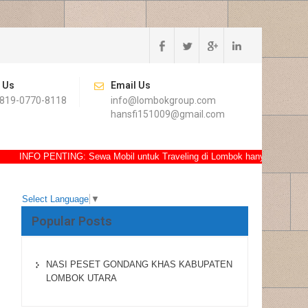
l Us
Email Us
819-0770-8118
info@lombokgroup.com
hansfi151009@gmail.com
INFO PENTING: Sewa Mobil untuk Traveling di Lombok hanya IDR.500k bisa k
Select Language
▼
Popular Posts
NASI PESET GONDANG KHAS KABUPATEN
LOMBOK UTARA