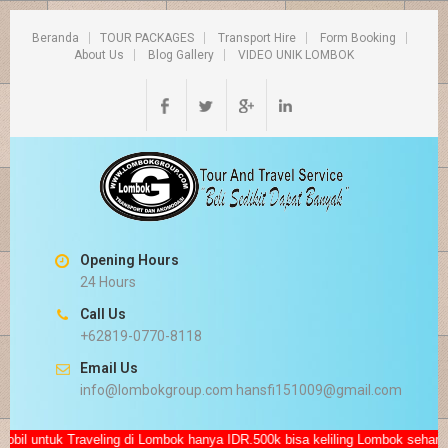
Beranda
TOUR PACKAGES
Transport Hire
Form Booking
About Us
Blog Gallery
VIDEO UNIK LOMBOK
Opening Hours
24 Hours
Call Us
+62819-0770-8118
Email Us
info@lombokgroup.com hansfi151009@gmail.com
ntuk Traveling di Lombok hanya IDR.500k bisa keliling Lombok seharian su