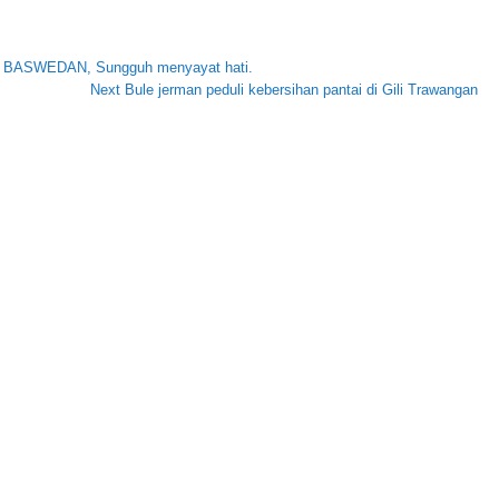
L BASWEDAN, Sungguh menyayat hati.
Next
Next
Bule jerman peduli kebersihan pantai di Gili Trawangan
Post: