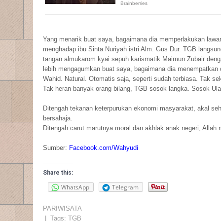
Yang menarik buat saya, bagaimana dia memperlakukan lawan 
menghadap ibu Sinta Nuriyah istri Alm. Gus Dur. TGB langs
tangan almukarom kyai sepuh karismatik Maimun Zubair deng
lebih mengagumkan buat saya, bagaimana dia menempatkan dir
Wahid. Natural. Otomatis saja, seperti sudah terbiasa. Tak se
Tak heran banyak orang bilang, TGB sosok langka. Sosok U
Ditengah tekanan keterpurukan ekonomi masyarakat, akal seh
bersahaja.
Ditengah carut marutnya moral dan akhlak anak negeri, Allah 
Sumber:
Facebook.com/Wahyudi
Share this:
WhatsApp
Telegram
PARIWISATA
| Tags:
TGB