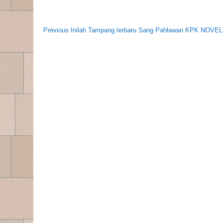
Navigasi
Post
Previous
Previous
Inilah Tampang terbaru Sang Pahlawan KPK NOVE
pos
Post:
navigation