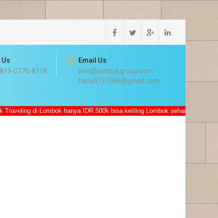
l Us
Email Us
819-0770-8118
info@lombokgroup.com
hansfi151009@gmail.com
 Lombok hanya IDR.500k bisa keliling Lombok seharian sudah termasuk Mob