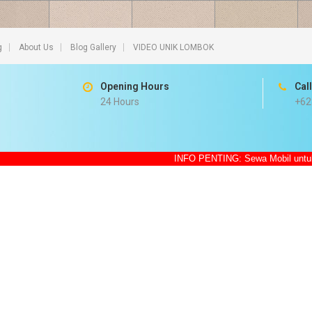
g
About Us
Blog Gallery
VIDEO UNIK LOMBOK
Opening Hours
Cal
24 Hours
+62
INFO PENTING: Sewa Mobil untuk Traveling di