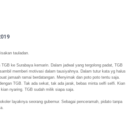
2019
isakan tauladan.
n TGB ke Surabaya kemarin. Dalam jadwal yang tergolong padat, TGB
ambil memberi motivasi dalam tausiyahnya. Dalam tutur kata yg halus
uat jamaah ramai berdatangan. Menyimak dan poto poto tentu saja.
 dengan TGB. Tak ada sekat, tak ada jarak, bebas minta selfi selfi. Kian
 kian nyaring. TGB su
dah milik siapa saja.
tokoler layaknya seorang gubernur. Sebagai penceramah, pidato tanpa
a.