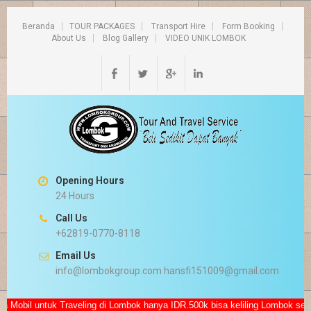
Beranda
TOUR PACKAGES
Transport Hire
Form Booking
About Us
Blog Gallery
VIDEO UNIK LOMBOK
Opening Hours
24 Hours
Call Us
+62819-0770-8118
Email Us
info@lombokgroup.com hansfi151009@gmail.com
tuk Traveling di Lombok hanya IDR.500k bisa keliling Lombok seharian su