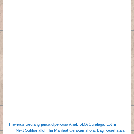
Navigasi
Post
Previous
Previous
Seorang janda diperkosa Anak SMA Suralaga, Lotim
pos
Next
Next
Subhanalloh, Ini Manfaat Gerakan sholat Bagi kesehatan.
Post:
navigation