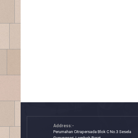
Address:-
Perumahan Citrapersada Blok C No.3 Sesela
Gunungsari, Lombok Barat