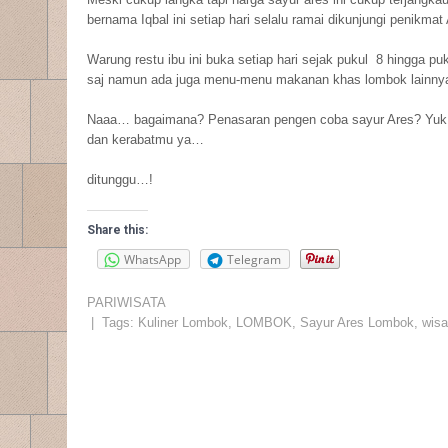
bernama Iqbal ini setiap hari selalu ramai dikunjungi penikmat
Warung restu ibu ini buka setiap hari sejak pukul 8 hingga p
saj namun ada juga menu-menu makanan khas lombok lainnya s
Naaa… bagaimana? Penasaran pengen coba sayur Ares? Yuk… 
dan kerabatmu ya…
ditunggu…!
Share this:
WhatsApp
Telegram
PARIWISATA
| Tags:
Kuliner Lombok
,
LOMBOK
,
Sayur Ares Lombok
,
wisa