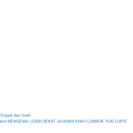
 Empuk dan Gurih
Next
Next
MENGENAL LEBIH DEKAT JAJANAN KHAS LOMBOK ‘KUE LUPIS’
Post: