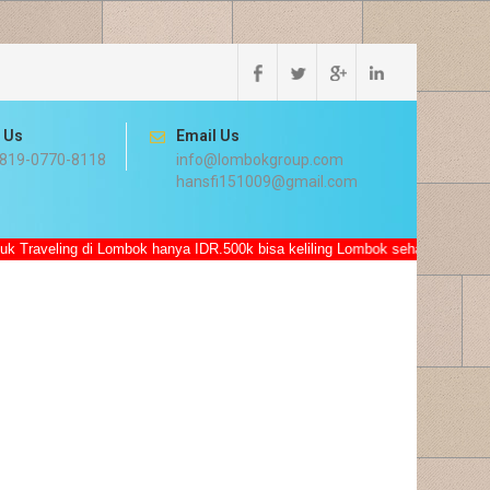
l Us
Email Us
819-0770-8118
info@lombokgroup.com
hansfi151009@gmail.com
di Lombok hanya IDR.500k bisa keliling Lombok seharian sudah termasuk M