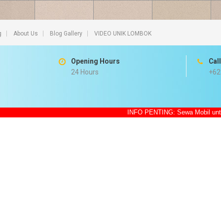
g
About Us
Blog Gallery
VIDEO UNIK LOMBOK
Opening Hours
Cal
24 Hours
+62
INFO PENTING: Sewa Mobil untuk Traveling 