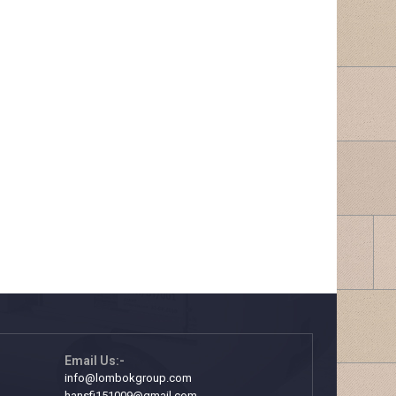
Email Us:-
info@lombokgroup.com
hansfi151009@gmail.com