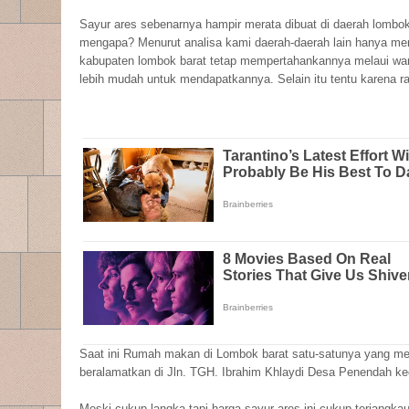
Sayur ares sebenarnya hampir merata dibuat di daerah lombo
mengapa? Menurut analisa kami daerah-daerah lain hanya men
kabupaten lombok barat tetap mempertahankannya melaui war
lebih mudah untuk mendapatkannya. Selain itu tentu karena ra
Saat ini Rumah makan di Lombok barat satu-satunya yang me
beralamatkan di Jln. TGH. Ibrahim Khlaydi Desa Penendah k
Meski cukup langka tapi harga sayur ares ini cukup terjangkau 