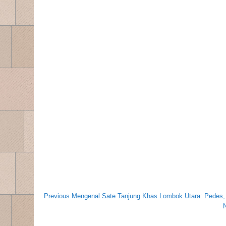
Navigasi
Post
Previous
Previous
Mengenal Sate Tanjung Khas Lombok Utara: Pedes,
pos
Post:
navigation