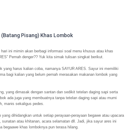
 (Batang Pisang) Khas Lombok
, hari ini mimin akan berbagi informasi soal menu khusus atau khas
S” Pernah denger?? Yuk kita simak tulisan singkat berikut.
k yang harus kalian coba, namanya SAYUR ARES. Sayur ini memiliki
utama bagi kalian yang belum pernah merasakan makanan lombok yang
ng, yang dimasak dengan santan dan sedikit tetelan daging sapi serta
mbok ada juga yang membuatnya tanpa tetelan daging sapi atau murni
ih, manis sekaligus pedes.
ib yang dihidangkan untuk setiap perayaan-perayaan begawe atau upacara
unatan atau khitanan, acara selamatan dll. Jadi, jika sayur ares ini
na begaawe khas lomboknya pun terasa hilang.