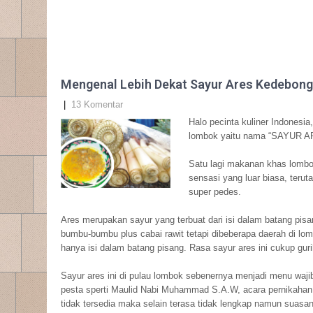
Mengenal Lebih Dekat Sayur Ares Kedebong
|
13 Komentar
Halo pecinta kuliner Indonesia
lombok yaitu nama “SAYUR ARE
Satu lagi makanan khas lombo
sensasi yang luar biasa, ter
super pedes.
Ares merupakan sayur yang terbuat dari isi dalam batang pisa
bumbu-bumbu plus cabai rawit tetapi dibeberapa daerah di lo
hanya isi dalam batang pisang. Rasa sayur ares ini cukup gur
Sayur ares ini di pulau lombok sebenernya menjadi menu waj
pesta sperti Maulid Nabi Muhammad S.A.W, acara pernikahan, s
tidak tersedia maka selain terasa tidak lengkap namun suasa