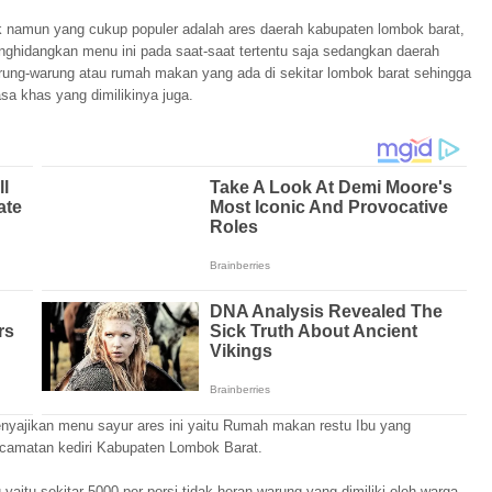
k namun yang cukup populer adalah ares daerah kabupaten lombok barat,
ghidangkan menu ini pada saat-saat tertentu saja sedangkan daerah
ung-warung atau rumah makan yang ada di sekitar lombok barat sehingga
sa khas yang dimilikinya juga.
nyajikan menu sayur ares ini yaitu Rumah makan restu Ibu yang
ecamatan kediri Kabupaten Lombok Barat.
yaitu sekitar 5000 per porsi tidak heran warung yang dimiliki oleh warga